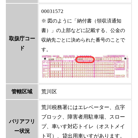
00031572
※ 図のように「納付書（領収済通知
書）」の上部などに記載する、公金の
取扱庁コー
収納先ごとに決められた番号のことで
ド
す。
管轄区域
荒川区
荒川税務署にはエレベーター、点字
ブロック、障害者用駐車場、スロー
バリアフリ
プ、車いす対応トイレ（オストメイ
ー状況
ト可）、貸出用車いすがあります。