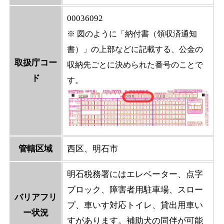
00036092
※ 図のように「納付書（領収済通知
書）」の上部などに記載する、公金の
取扱庁コー
収納先ごとに決められた番号のことで
ド
す。
管轄区域
西区、明石市
明石税務署にはエレベーター、点字
ブロック、障害者用駐車場、スロー
バリアフリ
プ、車いす対応トイレ、貸出用車い
ー状況
すがあります。補助犬の同伴が可能