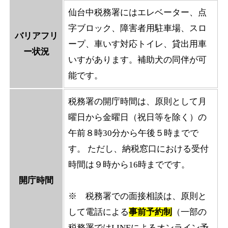
仙台中税務署にはエレベーター、点
字ブロック、障害者用駐車場、スロ
バリアフリ
ープ、車いす対応トイレ、貸出用車
ー状況
いすがあります。補助犬の同伴が可
能です。
税務署の開庁時間は、原則として月
曜日から金曜日（祝日等を除く）の
午前８時30分から午後５時までで
す。 ただし、納税窓口における受付
時間は９時から16時までです。
開庁時間
※ 税務署での面接相談は、原則と
して電話による
事前予約制
（一部の
税務署ではLINEによるオンライン予