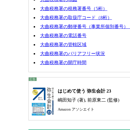
大曲税務署の税務署番号（5桁）
大曲税務署の取扱庁コード（8桁）
大曲税務署の郵便番号（事業所個別番号）
大曲税務署の電話番号
大曲税務署の管轄区域
大曲税務署のバリアフリー状況
大曲税務署の開庁時間
はじめて使う 弥生会計 23
嶋田知子 (著), 前原東二 (監修)
Amazon アソシエイト