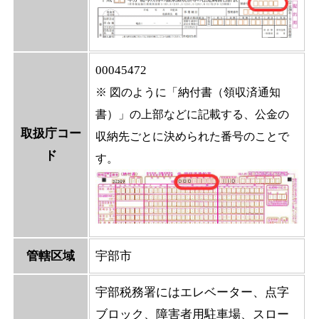
00045472
※ 図のように「納付書（領収済通知
書）」の上部などに記載する、公金の
取扱庁コー
収納先ごとに決められた番号のことで
ド
す。
管轄区域
宇部市
宇部税務署にはエレベーター、点字
ブロック、障害者用駐車場、スロー