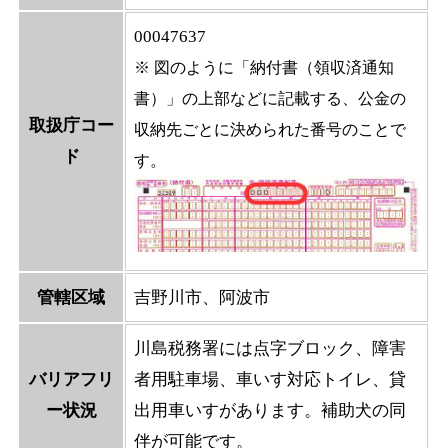
00047637
※ 図のように「納付書（領収済通知
書）」の上部などに記載する、公金の
取扱庁コー
収納先ごとに決められた番号のことで
ド
す。
管轄区域
吉野川市、阿波市
川島税務署には点字ブロック、障害
バリアフリ
者用駐車場、車いす対応トイレ、貸
ー状況
出用車いすがあります。補助犬の同
伴が可能です。