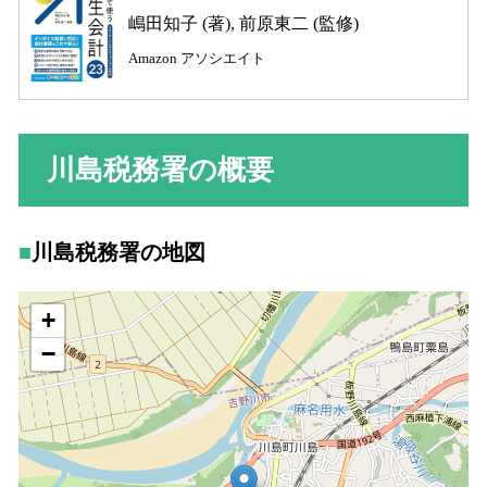
嶋田知子 (著), 前原東二 (監修)
Amazon アソシエイト
川島税務署の概要
川島税務署の地図